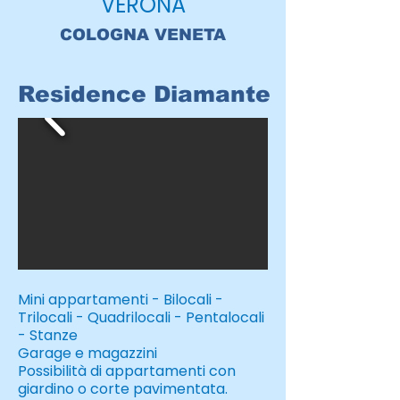
VERONA
COLOGNA VENETA
Residence Diamante
Mini appartamenti - Bilocali -
Trilocali - Quadrilocali - Pentalocali
- Stanze
Garage e magazzini
Possibilità di appartamenti con
giardino o corte pavimentata.