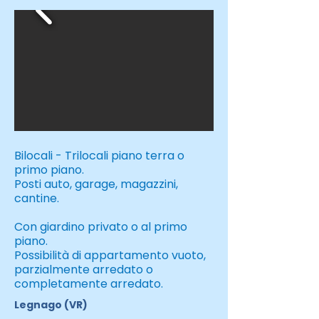
Bilocali - Trilocali piano terra o
primo piano.
Posti auto, garage, magazzini,
cantine.
Con giardino privato o al primo
piano.
Possibilità di appartamento vuoto,
parzialmente arredato o
completamente arredato.
Legnago (VR)