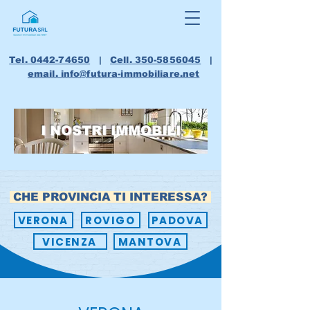
Tel. 0442-74650
|
Cell. 350-5856045
|
email. info@futura-immobiliare.net
I NOSTRI IMMOBILI
CHE PROVINCIA TI INTERESSA?
VERONA
ROVIGO
PADOVA
VICENZA
MANTOVA