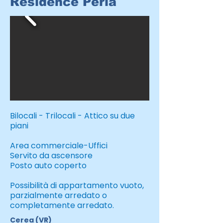
Residence Perla
Bilocali - Trilocali - Attico su due
piani
Area commerciale-Uffici
Servito da ascensore
Posto auto coperto
Possibilità di appartamento vuoto,
parzialmente arredato o
completamente arredato.
Cerea (VR)