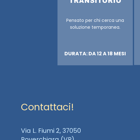
TRANSITORIO
Pensato per chi cerca una
soluzione temporanea.
DURATA: DA 12 A 18 MESI
Contattaci!
Via L. Fiumi 2, 37050
Roverchiara (VR)