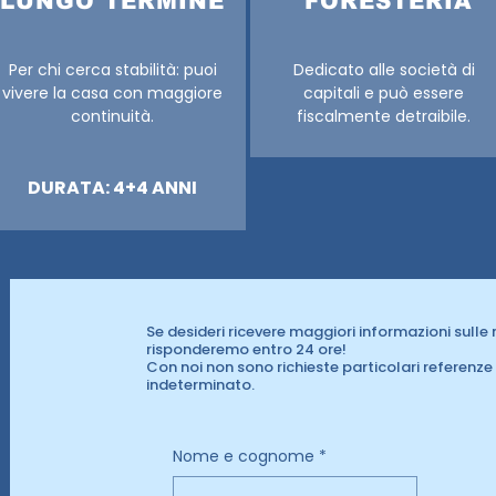
LUNGO TERMINE
FORESTERIA
Per chi cerca stabilità: puoi
Dedicato alle società di
vivere la casa con maggiore
capitali e può essere
continuità.
fiscalmente detraibile.
DURATA: 4+4 ANNI
Se desideri ricevere maggiori informazioni sulle nos
risponderemo entro 24 ore!
Con noi non sono richieste particolari referenz
indeterminato.
Nome e cognome
*