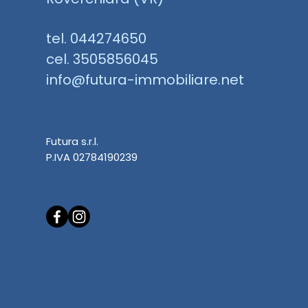
tel. 044274650
cel. 3505856045
info@futura-immobiliare.net
Futura s.r.l.
P.IVA 02784190239